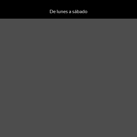
De lunes a sábado
Mañanas de 10h a 13h
Tarde de 17h a 20h
Comprar Café
Comprar Té
Packs de Café
Accesorios
Todos los productos
Sobre nosotros